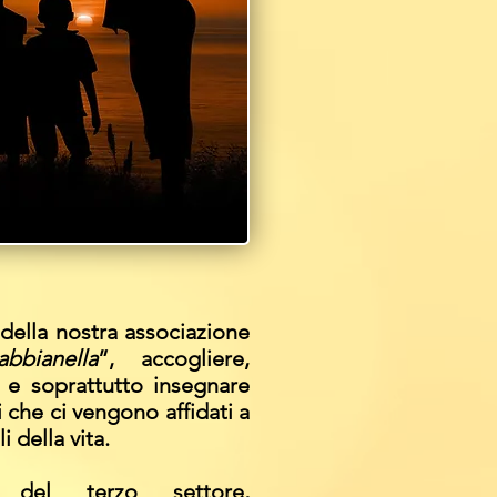
della nostra associazione
bbianella
”, accogliere,
 e soprattutto insegnare
i che ci vengono affidati a
i della vita.
del terzo settore,