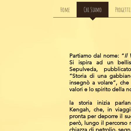
Home
Chi Siamo
Progetti
Partiamo dal nome: “
Il
Si ispira ad un belli
Sepulveda, pubblicato
“Storia di una gabbian
insegnò a volare”, che 
valori e lo spirito della 
la storia inizia parl
Kengah, che, in viaggi
pronta per deporre il s
però, lungo il percorso 
chiazza di petrolio, se