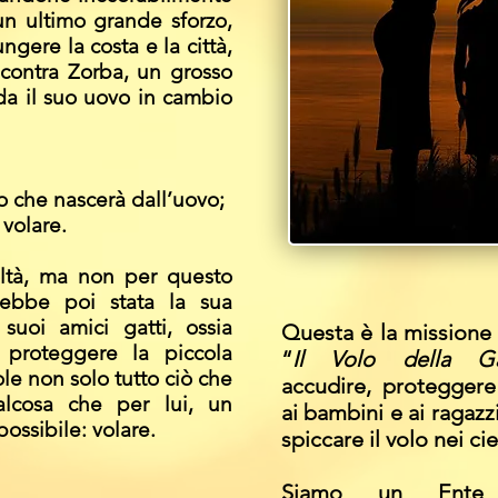
 un ultimo grande sforzo,
gere la costa e la città,
contra Zorba, un grosso
ida il suo uovo in cambio
o che nascerà dall’uovo;
 volare.
coltà, ma non per questo
rebbe poi stata la sua
suoi amici gatti, ossia
Questa è la missione 
 proteggere la piccola
“
Il Volo della Ga
e non solo tutto ciò che
accudire, proteggere
lcosa che per lui, un
ai bambini e ai ragazz
ossibile: volare.
spiccare il volo nei ciel
Siamo un Ente 