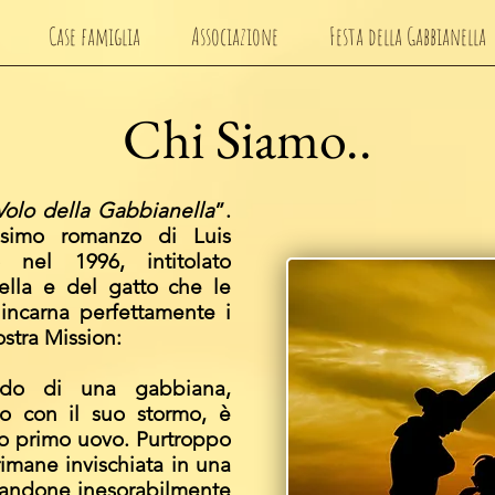
Case famiglia
Associazione
Festa della Gabbianella
Chi Siamo..
 Volo della Gabbianella
”.
ssimo romanzo di Luis
 nel 1996, intitolato
ella e del gatto che le
incarna perfettamente i
nostra Mission:
ando di una gabbiana,
o con il suo stormo, è
uo primo uovo. Purtroppo
rimane invischiata in una
gnandone inesorabilmente