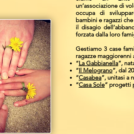
un’associazione di vol
occupa di sviluppar
bambini e ragazzi che 
il disagio dell’abba
forzata dalla loro fami
Gestiamo 3 case fami
ragazze maggiorenni a
“
La Gabbianella
”, nat
“
Il Melograno
”, dal 2
“
Casabea
”, unitasi a 
“
Casa Sole
” progetti 