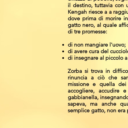
il destino, tuttavia con
Kengah riesce a a raggiun
dove prima di morire in
gatto nero, al quale aff
di tre promesse:
di non mangiare l'uovo;
di avere cura del cucciol
di insegnare al piccolo a
Zorba si trova in diffi
rinuncia a ciò che sa
missione e quella dei 
accogliere, accudire e
gabbianella, insegnandol
sapeva, ma anche qua
semplice gatto, non era p